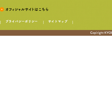
|
|
|